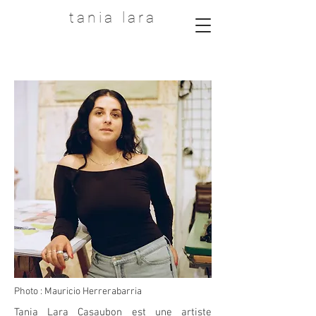
tania lara
Photo : Mauricio Herrerabarria
Tania Lara Casaubon est une artiste